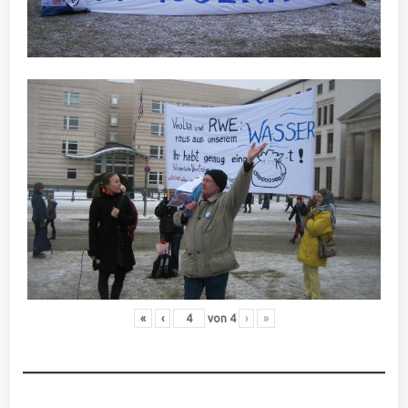
«
‹
von
4
›
»