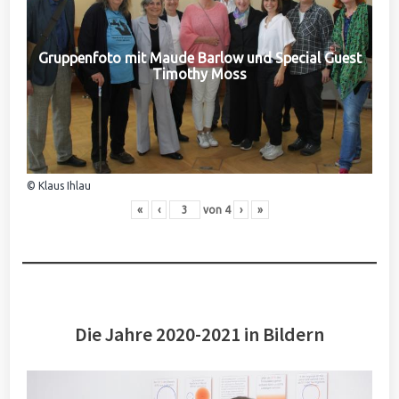
Gruppenfoto mit Maude Barlow und Special Guest
Timothy Moss
© Klaus Ihlau
«
‹
von
4
›
»
Die Jahre 2020-2021 in Bildern