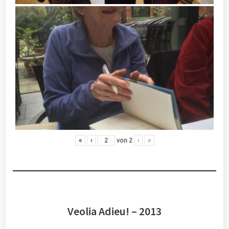
«
‹
von
2
›
»
Veolia Adieu! – 2013