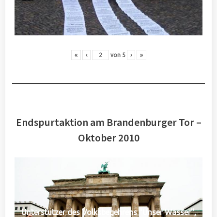
«
‹
von
5
›
»
Endspurtaktion am Brandenburger Tor –
Oktober 2010
Unterstützer des Volksbegehrens "Unser Wasser",