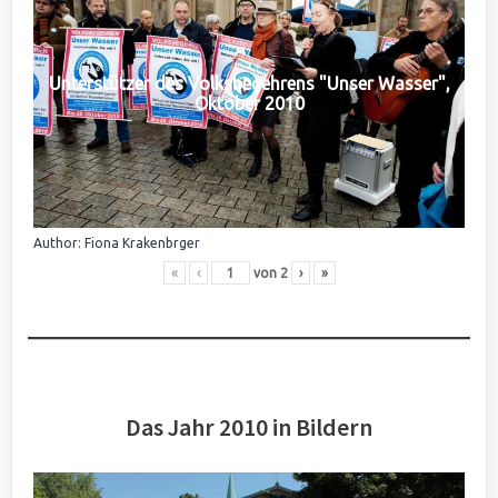
Unterstützer des Volksbegehrens "Unser Wasser",
Oktober 2010
Author: Fiona Krakenbrger
«
‹
von
2
›
»
Das Jahr 2010 in Bildern