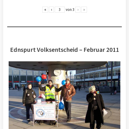
«
‹
von
3
›
»
Ednspurt Volksentscheid – Februar 2011