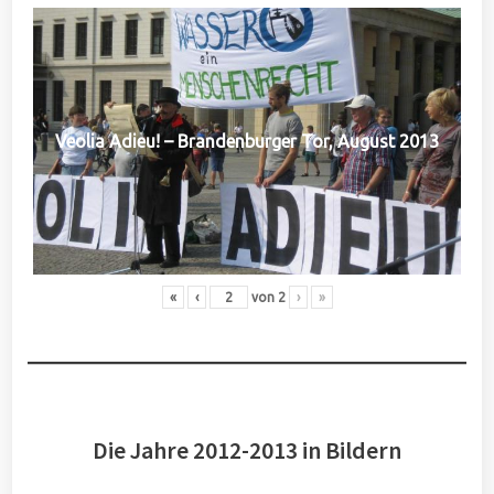
Veolia Adieu! – Brandenburger Tor, August 2013
«
‹
von
2
›
»
Die Jahre 2012-2013 in Bildern