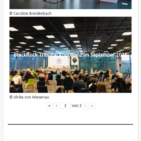
© Caroline Breidenbach
BlackRock Tribunal Konferenz im September 2021
© Ulrike von Wiesenau
«
‹
von
2
›
»