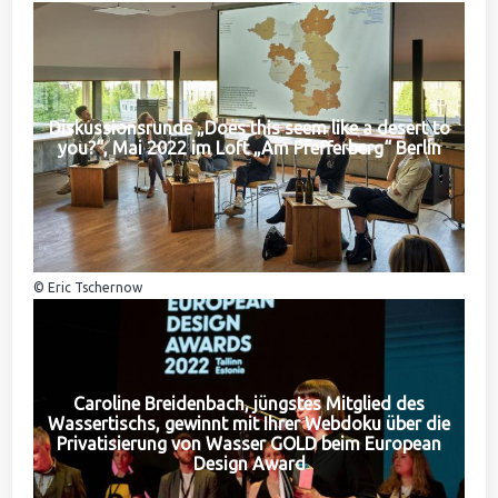
Diskussionsrunde „Does this seem like a desert to
you?“, Mai 2022 im Loft „Am Pfefferberg“ Berlin
© Eric Tschernow
Caroline Breidenbach, jüngstes Mitglied des
Wassertischs, gewinnt mit Ihrer Webdoku über die
Privatisierung von Wasser GOLD beim European
Design Award