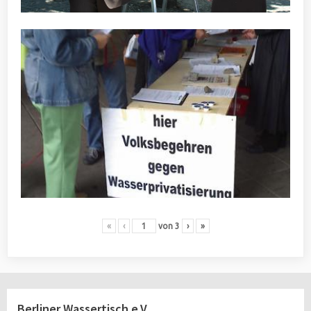
«
‹
von
3
›
»
Berliner Wassertisch e.V.