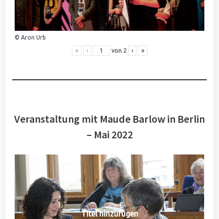
© Aron Urb
«
‹
von
2
›
»
Veranstaltung mit Maude Barlow in Berlin
– Mai 2022
Titel hinzufügen