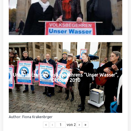
Unterstützer des Volksbegehrens "Unser Wasser",
Oktober 2010
Author: Fiona Krakenbrger
«
‹
von
2
›
»