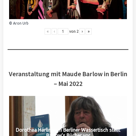
© Aron Urb
«
‹
von
2
›
»
Veranstaltung mit Maude Barlow in Berlin
– Mai 2022
Dorothea Härlin vom Berliner Wassertisch stellt
Barlow's Bücher vor