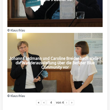
© Klaus Ihlau
Johanna Erdmann und Caroline Breidenbach stellen
die Wanderausstellung über die Berliner Blue
Community vor
© Klaus Ihlau
«
‹
von
4
›
»