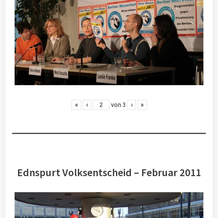
«
‹
von
3
›
»
Ednspurt Volksentscheid – Februar 2011