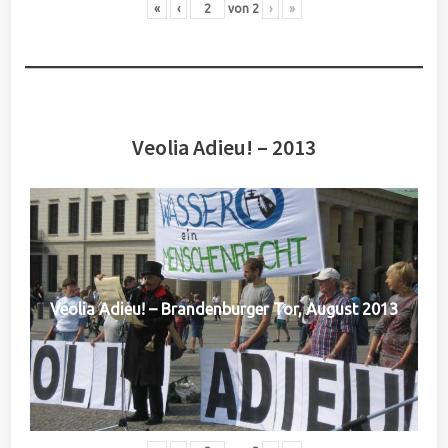
«
‹
von
2
›
»
Veolia Adieu! – 2013
Veolia Adieu! – Brandenburger Tor, August 2013