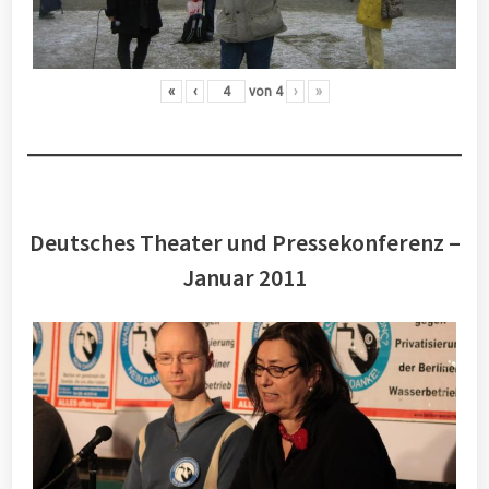
«
‹
von
4
›
»
Deutsches Theater und Pressekonferenz –
Januar 2011