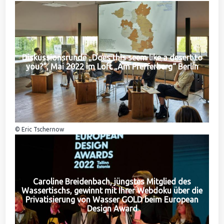
Diskussionsrunde „Does this seem like a desert to
you?“, Mai 2022 im Loft „Am Pfefferberg“ Berlin
© Eric Tschernow
Caroline Breidenbach, jüngstes Mitglied des
Wassertischs, gewinnt mit Ihrer Webdoku über die
Privatisierung von Wasser GOLD beim European
Design Award