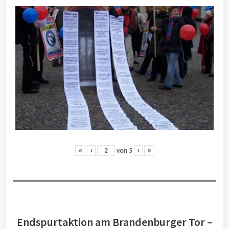
«
‹
von
5
›
»
Endspurtaktion am Brandenburger Tor –