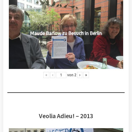
Maude Barlow zu Besuch in Berlin
«
‹
von
2
›
»
Veolia Adieu! – 2013