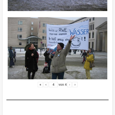
«
‹
von
4
›
»