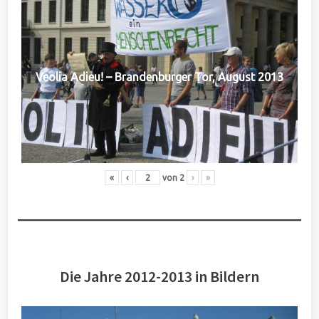
Veolia Adieu! – Brandenburger Tor, August 2013
«
‹
von
2
›
»
Die Jahre 2012-2013 in Bildern