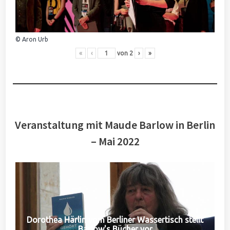
© Aron Urb
«
‹
von
2
›
»
Veranstaltung mit Maude Barlow in Berlin
– Mai 2022
Dorothea Härlin vom Berliner Wassertisch stellt
Barlow's Bücher vor