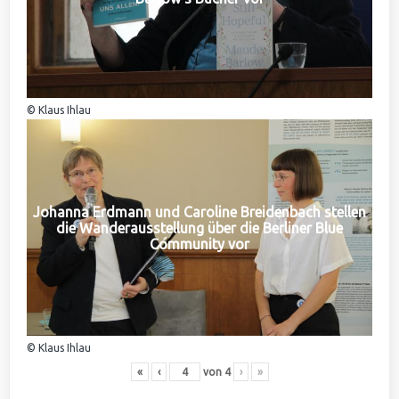
© Klaus Ihlau
Johanna Erdmann und Caroline Breidenbach stellen
die Wanderausstellung über die Berliner Blue
Community vor
© Klaus Ihlau
«
‹
von
4
›
»