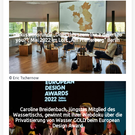
Diskussionsrunde „Does this seem like a desert to
you?“, Mai 2022 im Loft „Am Pfefferberg“ Berlin
© Eric Tschernow
Caroline Breidenbach, jüngstes Mitglied des
Wassertischs, gewinnt mit Ihrer Webdoku über die
Privatisierung von Wasser GOLD beim European
Design Award