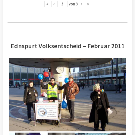
«
‹
von
3
›
»
Ednspurt Volksentscheid – Februar 2011