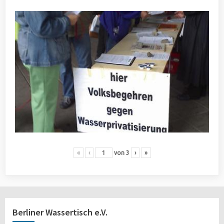
«
‹
von
3
›
»
Berliner Wassertisch e.V.