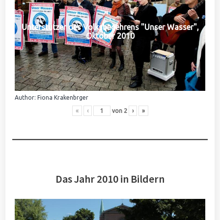
Unterstützer des Volksbegehrens "Unser Wasser",
Oktober 2010
Author: Fiona Krakenbrger
«
‹
von
2
›
»
Das Jahr 2010 in Bildern