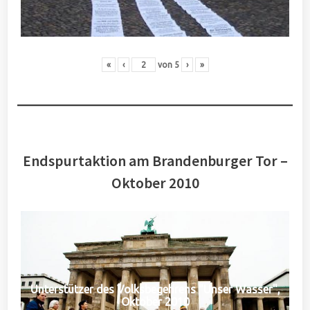
«
‹
von
5
›
»
Endspurtaktion am Brandenburger Tor –
Oktober 2010
Unterstützer des Volksbegehrens "Unser Wasser",
Oktober 2010