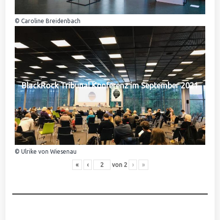
© Caroline Breidenbach
BlackRock Tribunal Konferenz im September 2021
© Ulrike von Wiesenau
«
‹
von
2
›
»