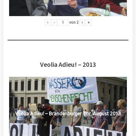
«
‹
von
2
›
»
Veolia Adieu! – 2013
Veolia Adieu! – Brandenburger Tor, August 2013