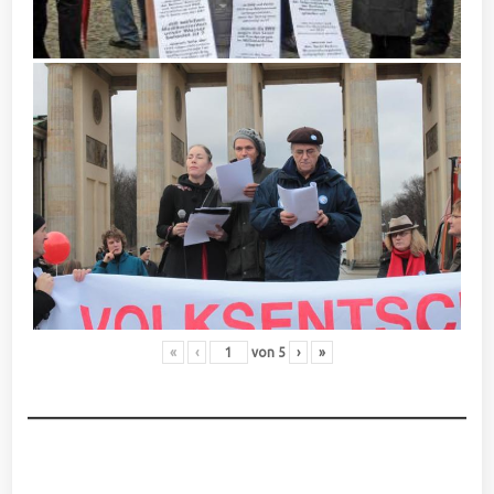
«
‹
von
5
›
»