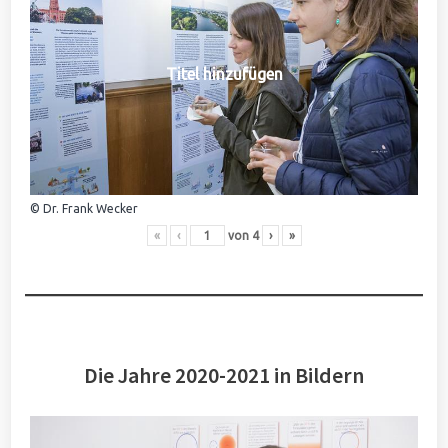
Titel hinzufügen
© Dr. Frank Wecker
«
‹
von
4
›
»
Die Jahre 2020-2021 in Bildern