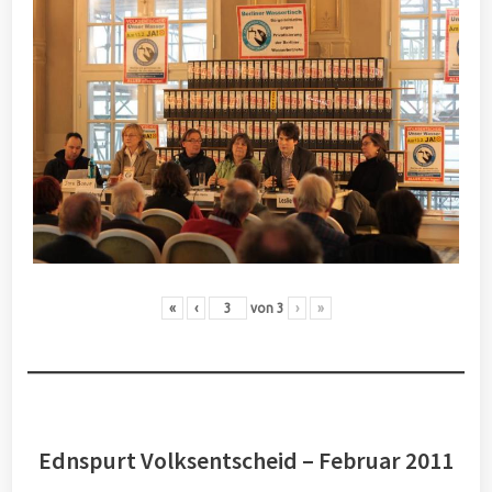
«
‹
von
3
›
»
Ednspurt Volksentscheid – Februar 2011