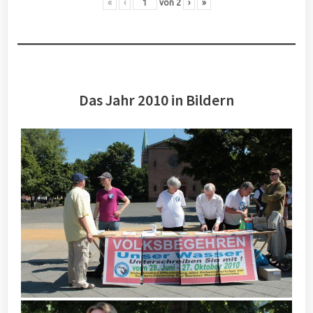
«
‹
von
2
›
»
Das Jahr 2010 in Bildern