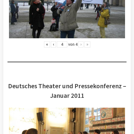
«
‹
von
4
›
»
Deutsches Theater und Pressekonferenz –
Januar 2011