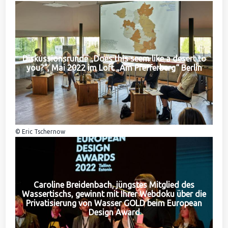
Diskussionsrunde „Does this seem like a desert to
you?“, Mai 2022 im Loft „Am Pfefferberg“ Berlin
© Eric Tschernow
Caroline Breidenbach, jüngstes Mitglied des
Wassertischs, gewinnt mit Ihrer Webdoku über die
Privatisierung von Wasser GOLD beim European
Design Award