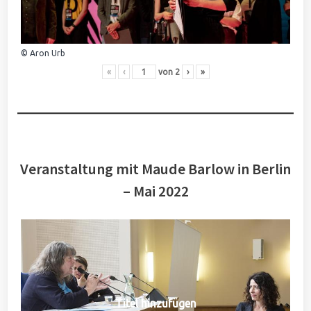
© Aron Urb
«
‹
von
2
›
»
Veranstaltung mit Maude Barlow in Berlin
– Mai 2022
Titel hinzufügen