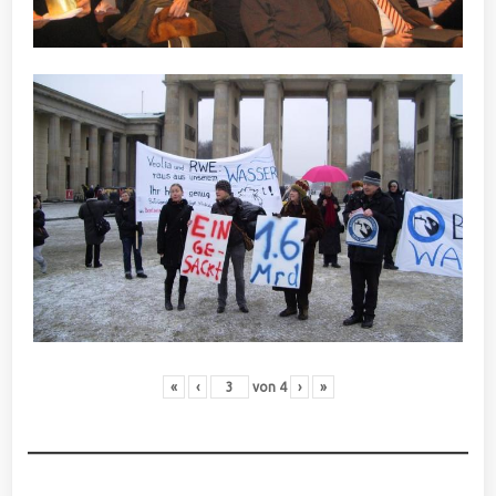
«
‹
von
4
›
»