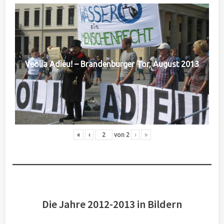
Veolia Adieu! – Brandenburger Tor, August 2013
«
‹
von
2
›
»
Die Jahre 2012-2013 in Bildern