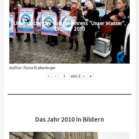
Unterstützer des Volksbegehrens "Unser Wasser",
Oktober 2010
Author: Fiona Krakenbrger
«
‹
von
2
›
»
Das Jahr 2010 in Bildern