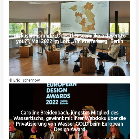
Diskussionsrunde „Does this seem like a desert to
you?“, Mai 2022 im Loft „Am Pfefferberg“ Berlin
© Eric Tschernow
Caroline Breidenbach, jüngstes Mitglied des
Wassertischs, gewinnt mit Ihrer Webdoku über die
Privatisierung von Wasser GOLD beim European
Design Award