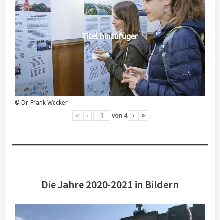
Titel hinzufügen
© Dr. Frank Wecker
«
‹
von
4
›
»
Die Jahre 2020-2021 in Bildern