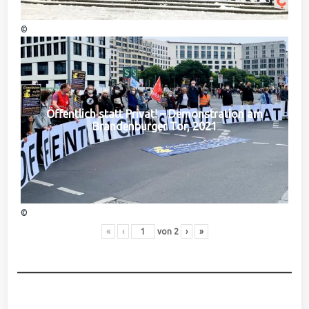
©
Öffentlich statt Privat! – Demonstration am
Brandenburger Tor, 2021
©
«
‹
von
2
›
»