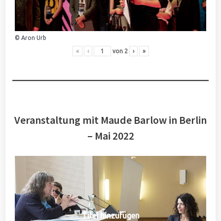
© Aron Urb
«
‹
von
2
›
»
Veranstaltung mit Maude Barlow in Berlin
– Mai 2022
Titel hinzufügen