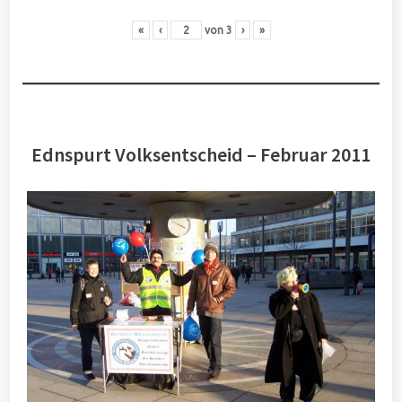
«
‹
von
3
›
»
Ednspurt Volksentscheid – Februar 2011