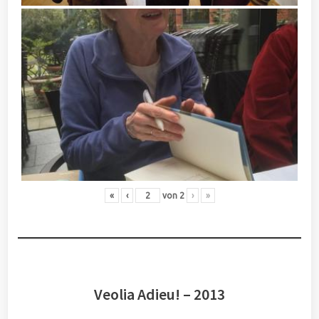
«
‹
von
2
›
»
Veolia Adieu! – 2013