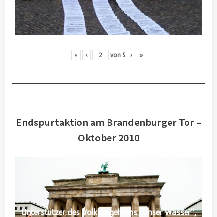
«
‹
von
5
›
»
Endspurtaktion am Brandenburger Tor –
Oktober 2010
Unterstützer des Volksbegehrens "Unser Wasser",