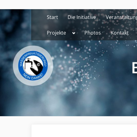
Skip
to
Start
Die Initiative
Veranstaltun
content
Toggle
Projekte
Photos
Kontakt
sub-
menu