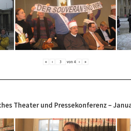
«
‹
von
4
›
»
hes Theater und Pressekonferenz – Janu