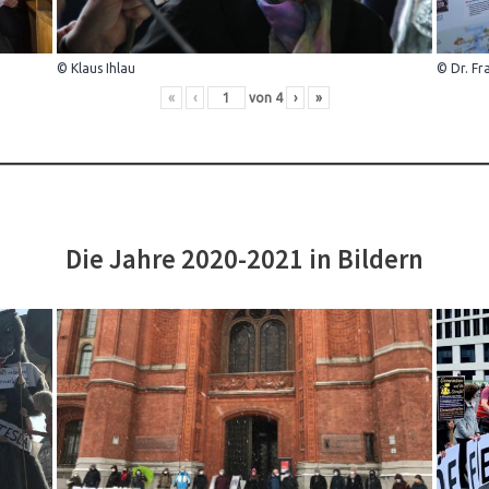
© Klaus Ihlau
© Dr. Fr
«
‹
von
4
›
»
Die Jahre 2020-2021 in Bildern