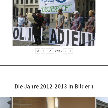
«
‹
von
2
›
»
Die Jahre 2012-2013 in Bildern