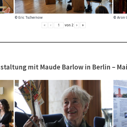
© Eric Tschernow
© Aron 
«
‹
von
2
›
»
staltung mit Maude Barlow in Berlin – Ma