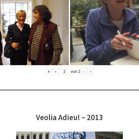
«
‹
von
2
›
»
Veolia Adieu! – 2013