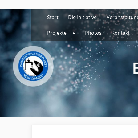
Skip
to
Start
Die Initiative
Veranstaltun
content
Toggle
Projekte
Photos
Kontakt
sub-
menu