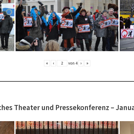
«
‹
von
4
›
»
hes Theater und Pressekonferenz – Janu