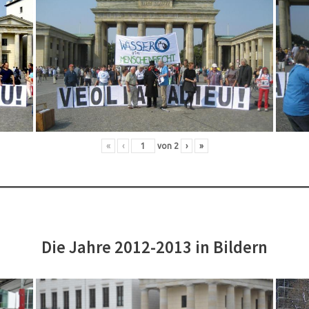
«
‹
von
2
›
»
Die Jahre 2012-2013 in Bildern