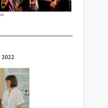
Urb
i 2022