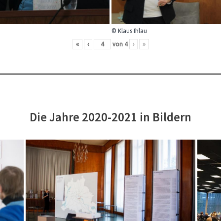
© Klaus Ihlau
«
‹
von
4
›
»
Die Jahre 2020-2021 in Bildern