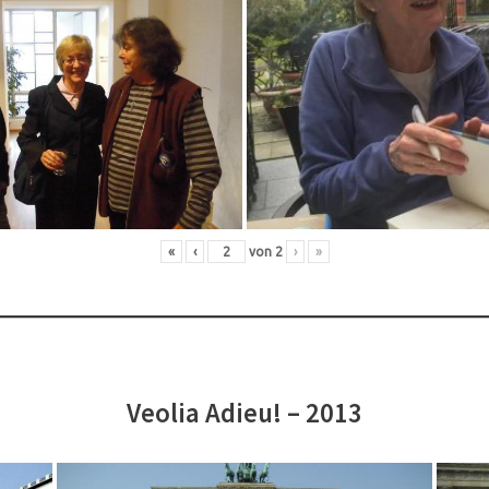
«
‹
von
2
›
»
Veolia Adieu! – 2013