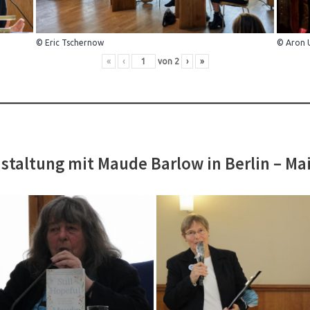
© Eric Tschernow
© Aron 
«
‹
von
2
›
»
staltung mit Maude Barlow in Berlin – Ma