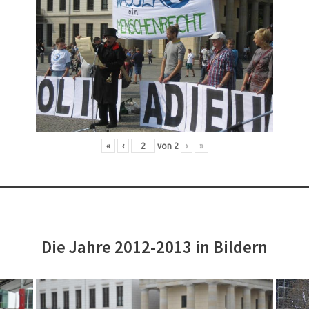
«
‹
von
2
›
»
Die Jahre 2012-2013 in Bildern