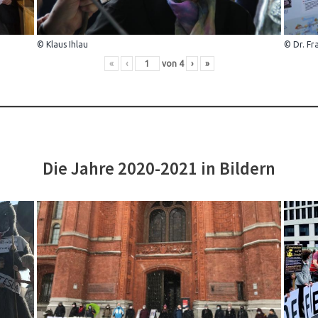
© Klaus Ihlau
© Dr. Fr
«
‹
von
4
›
»
Die Jahre 2020-2021 in Bildern