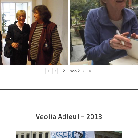
«
‹
von
2
›
»
Veolia Adieu! – 2013