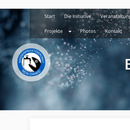
Skip
to
Start
Die Initiative
Veranstaltun
content
Toggle
Projekte
Photos
Kontakt
sub-
menu