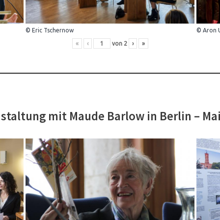
© Eric Tschernow
© Aron 
«
‹
von
2
›
»
staltung mit Maude Barlow in Berlin – Ma