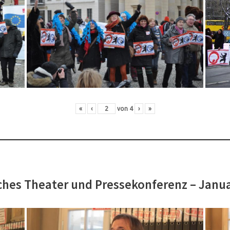
«
‹
von
4
›
»
hes Theater und Pressekonferenz – Janu