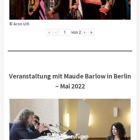
© Aron Urb
«
‹
von
2
›
»
Veranstaltung mit Maude Barlow in Berlin
– Mai 2022
Titel hinzufügen