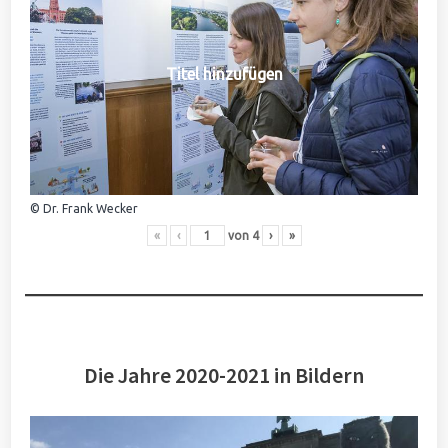
Titel hinzufügen
© Dr. Frank Wecker
«
‹
von
4
›
»
Die Jahre 2020-2021 in Bildern