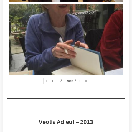
«
‹
von
2
›
»
Veolia Adieu! – 2013