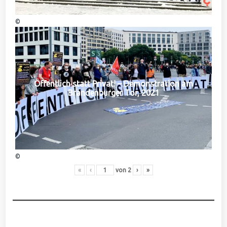
©
Öffentlich statt Privat! – Demonstration am
Brandenburger Tor, 2021
©
«
‹
von
2
›
»