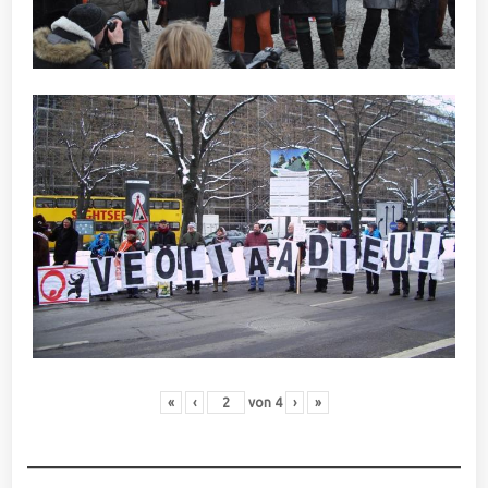
«
‹
von
4
›
»