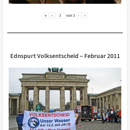
«
‹
von
3
›
»
Ednspurt Volksentscheid – Februar 2011