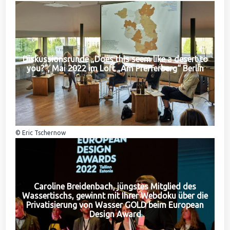
Diskussionsrunde „Does this seem like a desert to
you?“, Mai 2022 im Loft „Am Pfefferberg“ Berlin
© Eric Tschernow
Caroline Breidenbach, jüngstes Mitglied des
Wassertischs, gewinnt mit Ihrer Webdoku über die
Privatisierung von Wasser GOLD beim European
Design Award