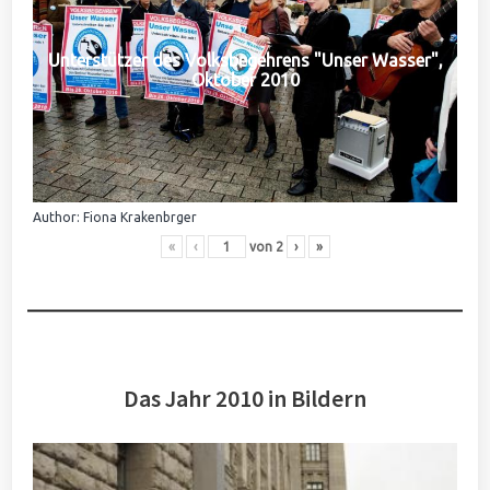
Unterstützer des Volksbegehrens "Unser Wasser",
Oktober 2010
Author: Fiona Krakenbrger
«
‹
von
2
›
»
Das Jahr 2010 in Bildern