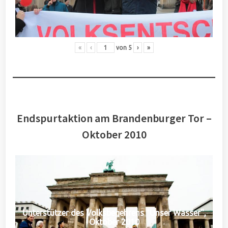
«
‹
von
5
›
»
Endspurtaktion am Brandenburger Tor –
Oktober 2010
Unterstützer des Volksbegehrens "Unser Wasser",
Oktober 2010