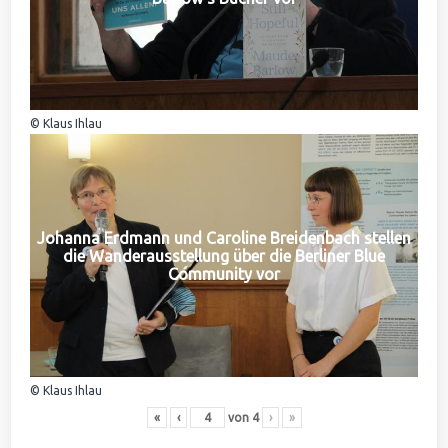
© Klaus Ihlau
Johanna Erdmann und Caroline Breidenbach stellen
die Wanderausstellung über die Berliner Blue
Community vor
© Klaus Ihlau
«
‹
von
4
›
»