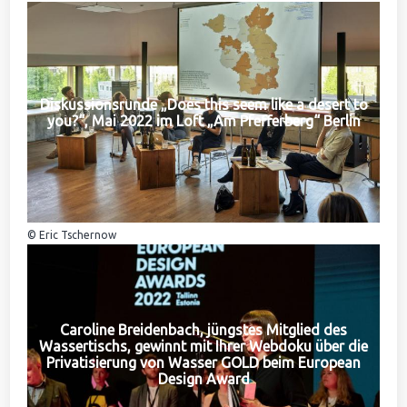
Diskussionsrunde „Does this seem like a desert to
you?“, Mai 2022 im Loft „Am Pfefferberg“ Berlin
© Eric Tschernow
Caroline Breidenbach, jüngstes Mitglied des
Wassertischs, gewinnt mit Ihrer Webdoku über die
Privatisierung von Wasser GOLD beim European
Design Award