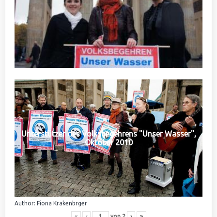
Unterstützer des Volksbegehrens "Unser Wasser",
Oktober 2010
Author: Fiona Krakenbrger
«
‹
von
2
›
»