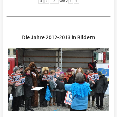
«
‹
von
2
›
»
Die Jahre 2012-2013 in Bildern