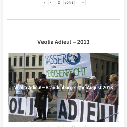
«
‹
von
2
›
»
Veolia Adieu! – 2013
Veolia Adieu! – Brandenburger Tor, August 2013