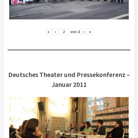
«
‹
von
4
›
»
Deutsches Theater und Pressekonferenz –
Januar 2011