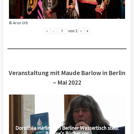
© Aron Urb
«
‹
von
2
›
»
Veranstaltung mit Maude Barlow in Berlin
– Mai 2022
Dorothea Härlin vom Berliner Wassertisch stellt
Barlow's Bücher vor