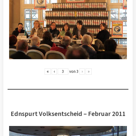
«
‹
von
3
›
»
Ednspurt Volksentscheid – Februar 2011