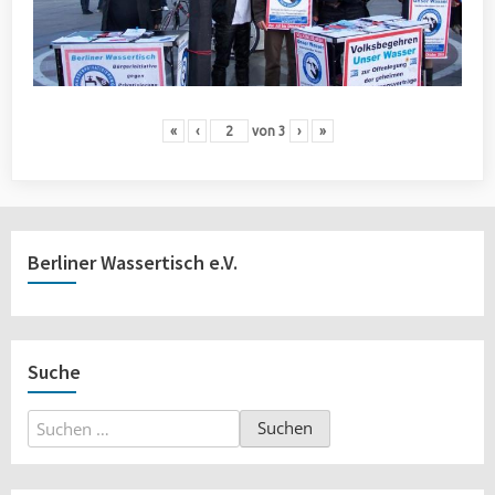
«
‹
von
3
›
»
Berliner Wassertisch e.V.
Suche
Suchen
nach: