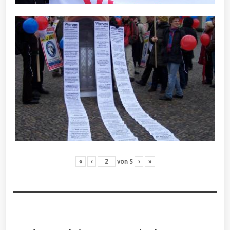
«
‹
von
5
›
»