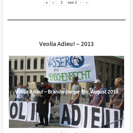
«
‹
von
2
›
»
Veolia Adieu! – 2013
Veolia Adieu! – Brandenburger Tor, August 2013