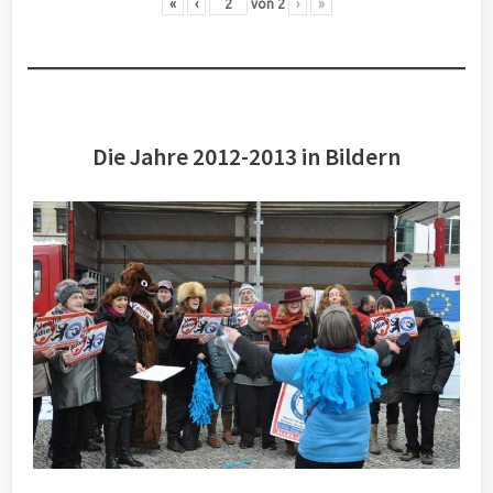
«
‹
von
2
›
»
Die Jahre 2012-2013 in Bildern