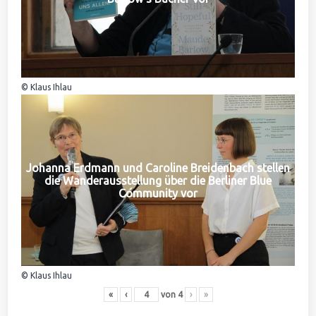
© Klaus Ihlau
Johanna Erdmann und Caroline Breidenbach stellen
die Wanderausstellung über die Berliner Blue
Community vor
© Klaus Ihlau
«
‹
von
4
›
»