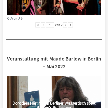
© Aron Urb
«
‹
von
2
›
»
Veranstaltung mit Maude Barlow in Berlin
– Mai 2022
Dorothea Härlin vom Berliner Wassertisch stellt
Barlow's Bücher vor