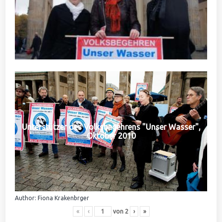
Unterstützer des Volksbegehrens "Unser Wasser",
Oktober 2010
Author: Fiona Krakenbrger
«
‹
von
2
›
»