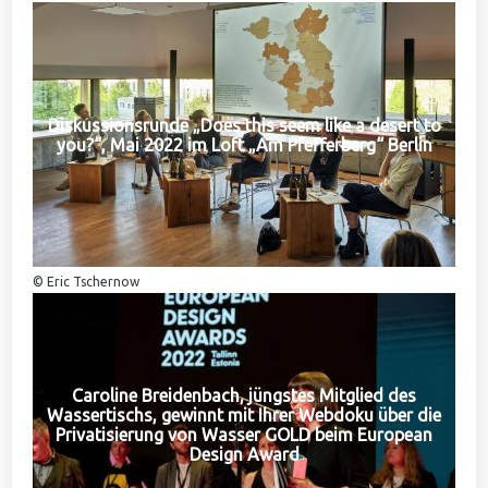
Diskussionsrunde „Does this seem like a desert to
you?“, Mai 2022 im Loft „Am Pfefferberg“ Berlin
© Eric Tschernow
Caroline Breidenbach, jüngstes Mitglied des
Wassertischs, gewinnt mit Ihrer Webdoku über die
Privatisierung von Wasser GOLD beim European
Design Award