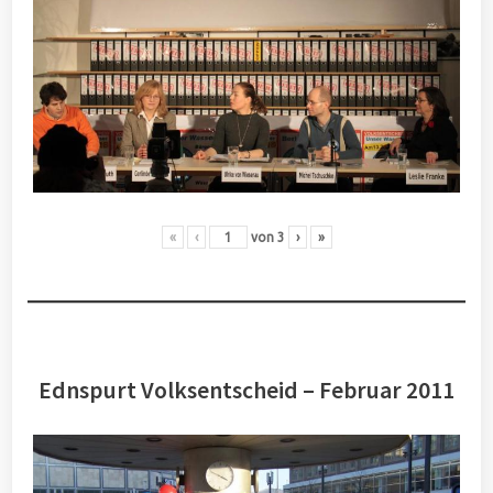
«
‹
von
3
›
»
Ednspurt Volksentscheid – Februar 2011