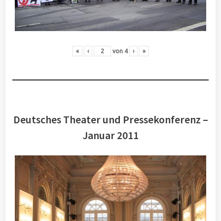
«
‹
von
4
›
»
Deutsches Theater und Pressekonferenz –
Januar 2011