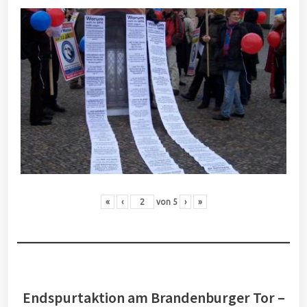
«
‹
von
5
›
»
Endspurtaktion am Brandenburger Tor –