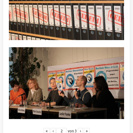
«
‹
von
3
›
»