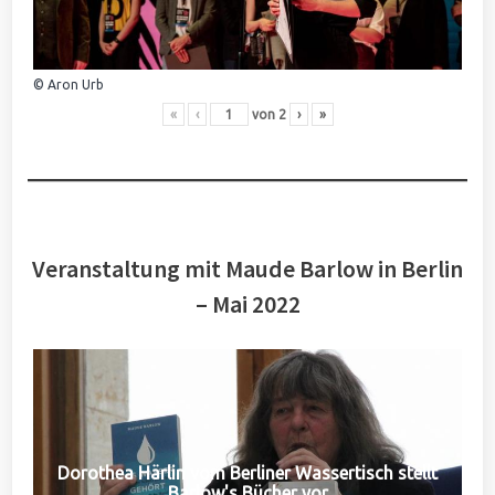
© Aron Urb
«
‹
von
2
›
»
Veranstaltung mit Maude Barlow in Berlin
– Mai 2022
Dorothea Härlin vom Berliner Wassertisch stellt
Barlow's Bücher vor