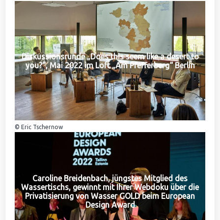
Diskussionsrunde „Does this seem like a desert to
you?“, Mai 2022 im Loft „Am Pfefferberg“ Berlin
© Eric Tschernow
Caroline Breidenbach, jüngstes Mitglied des
Wassertischs, gewinnt mit Ihrer Webdoku über die
Privatisierung von Wasser GOLD beim European
Design Award