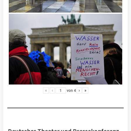
«
‹
von
4
›
»