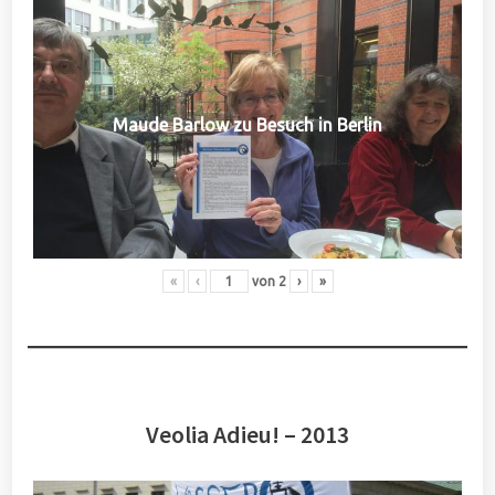
Maude Barlow zu Besuch in Berlin
«
‹
von
2
›
»
Veolia Adieu! – 2013