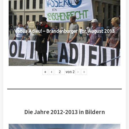
Veolia Adieu! – Brandenburger Tor, August 2013
«
‹
von
2
›
»
Die Jahre 2012-2013 in Bildern