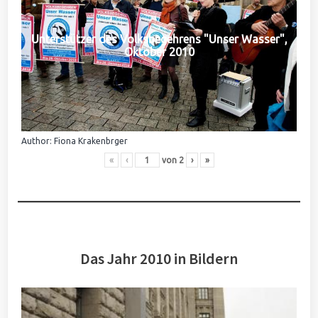
Unterstützer des Volksbegehrens "Unser Wasser",
Oktober 2010
Author: Fiona Krakenbrger
«
‹
von
2
›
»
Das Jahr 2010 in Bildern