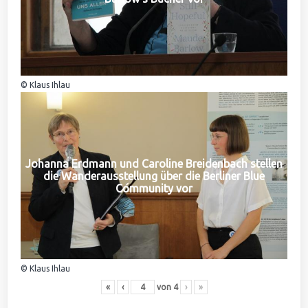
© Klaus Ihlau
Johanna Erdmann und Caroline Breidenbach stellen
die Wanderausstellung über die Berliner Blue
Community vor
© Klaus Ihlau
«
‹
von
4
›
»