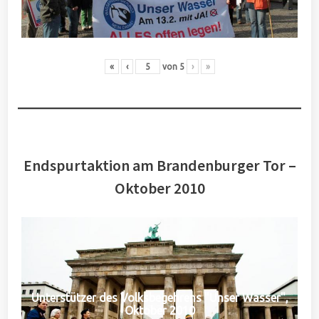
«
‹
von
5
›
»
Endspurtaktion am Brandenburger Tor –
Oktober 2010
Unterstützer des Volksbegehrens "Unser Wasser",
Oktober 2010