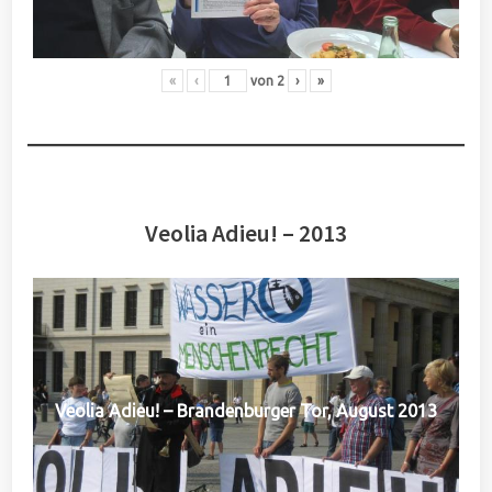
«
‹
von
2
›
»
Veolia Adieu! – 2013
Veolia Adieu! – Brandenburger Tor, August 2013