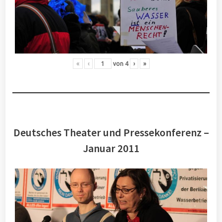
«
‹
von
4
›
»
Deutsches Theater und Pressekonferenz –
Januar 2011