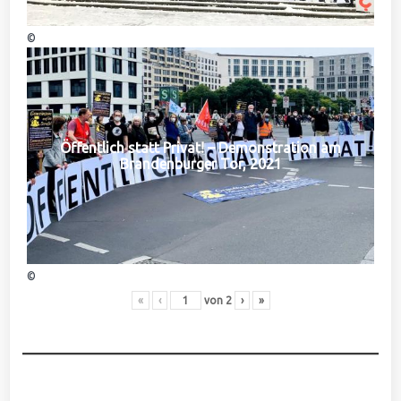
©
Öffentlich statt Privat! – Demonstration am
Brandenburger Tor, 2021
©
«
‹
von
2
›
»