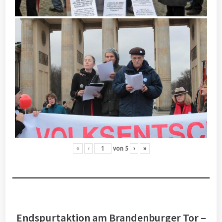
«
‹
von
5
›
»
Endspurtaktion am Brandenburger Tor –