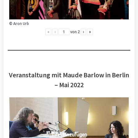
© Aron Urb
«
‹
von
2
›
»
Veranstaltung mit Maude Barlow in Berlin
– Mai 2022
Titel hinzufügen