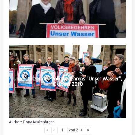
Unterstützer des Volksbegehrens "Unser Wasser",
Oktober 2010
Author: Fiona Krakenbrger
«
‹
von
2
›
»