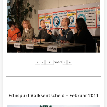
«
‹
von
3
›
»
Ednspurt Volksentscheid – Februar 2011