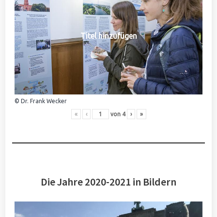
Titel hinzufügen
© Dr. Frank Wecker
«
‹
von
4
›
»
Die Jahre 2020-2021 in Bildern