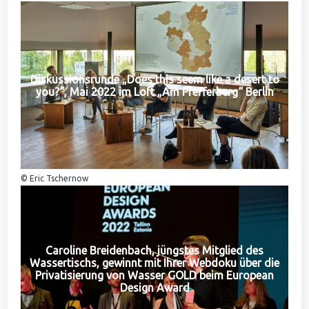
Diskussionsrunde „Does this seem like a desert to
you?“, Mai 2022 im Loft „Am Pfefferberg“ Berlin
© Eric Tschernow
Caroline Breidenbach, jüngstes Mitglied des
Wassertischs, gewinnt mit Ihrer Webdoku über die
Privatisierung von Wasser GOLD beim European
Design Award