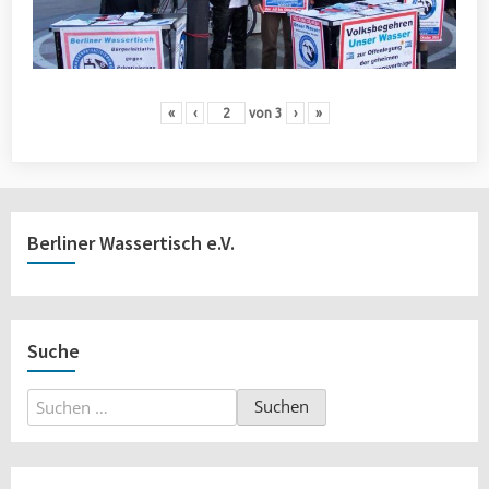
«
‹
von
3
›
»
Berliner Wassertisch e.V.
Suche
Suchen
nach: