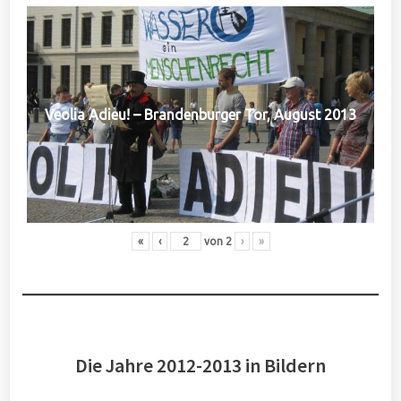
Veolia Adieu! – Brandenburger Tor, August 2013
«
‹
von
2
›
»
Die Jahre 2012-2013 in Bildern