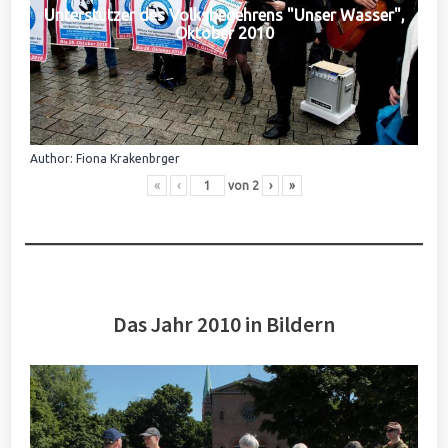
Unterstützer des Volksbegehrens "Unser Wasser",
Oktober 2010
Author: Fiona Krakenbrger
«
‹
von
2
›
»
Das Jahr 2010 in Bildern