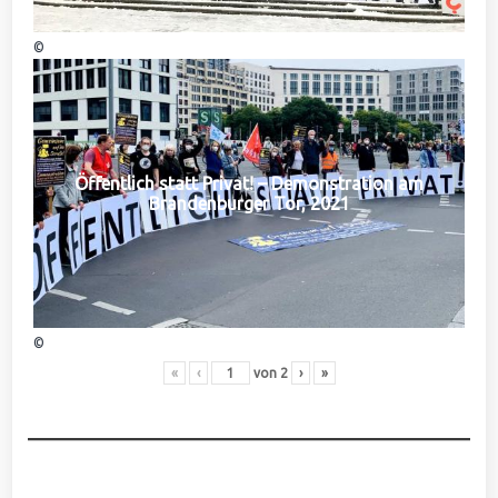
©
Öffentlich statt Privat! – Demonstration am
Brandenburger Tor, 2021
©
«
‹
von
2
›
»