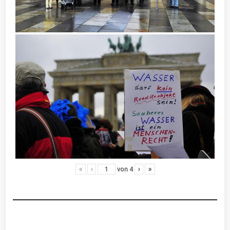
«
‹
von
4
›
»