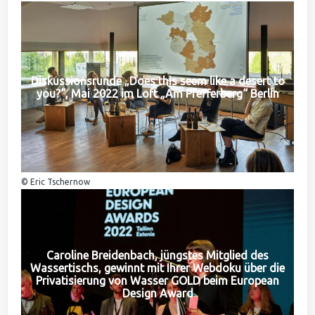
Diskussionsrunde „Does this seem like a desert to
you?“, Mai 2022 im Loft „Am Pfefferberg“ Berlin
© Eric Tschernow
Caroline Breidenbach, jüngstes Mitglied des
Wassertischs, gewinnt mit Ihrer Webdoku über die
Privatisierung von Wasser GOLD beim European
Design Award