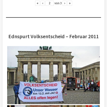
«
‹
von
3
›
»
Ednspurt Volksentscheid – Februar 2011