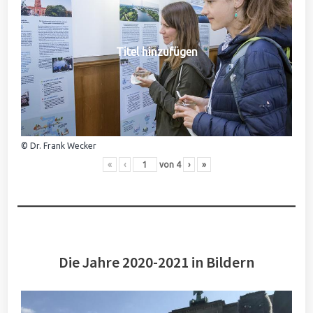
Titel hinzufügen
© Dr. Frank Wecker
«
‹
von
4
›
»
Die Jahre 2020-2021 in Bildern