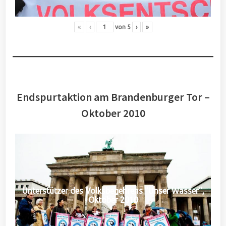
«
‹
von
5
›
»
Endspurtaktion am Brandenburger Tor –
Oktober 2010
Unterstützer des Volksbegehrens "Unser Wasser",
Oktober 2010