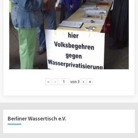
«
‹
von
3
›
»
Berliner Wassertisch e.V.