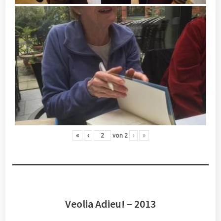
«
‹
von
2
›
»
Veolia Adieu! – 2013