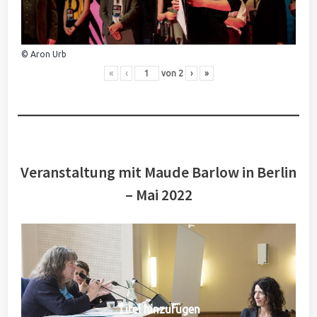
© Aron Urb
«
‹
von
2
›
»
Veranstaltung mit Maude Barlow in Berlin
– Mai 2022
Titel hinzufügen