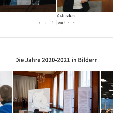
© Klaus Ihlau
«
‹
von
4
›
»
Die Jahre 2020-2021 in Bildern