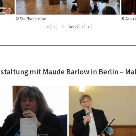
© Eric Tschernow
© Aron 
«
‹
von
2
›
»
staltung mit Maude Barlow in Berlin – Ma