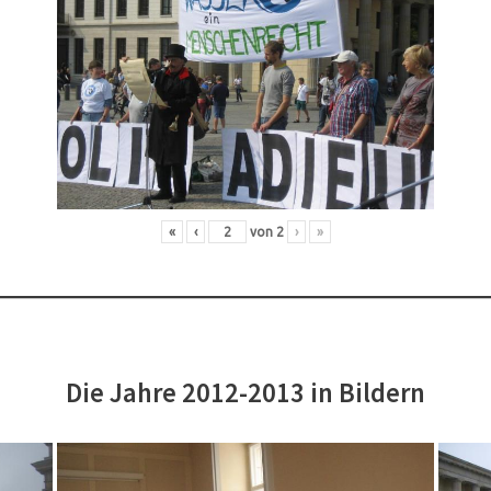
«
‹
von
2
›
»
Die Jahre 2012-2013 in Bildern