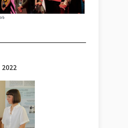
Urb
i 2022