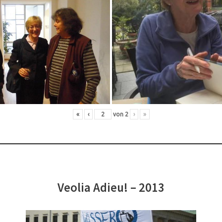
«
‹
von
2
›
»
Veolia Adieu! – 2013