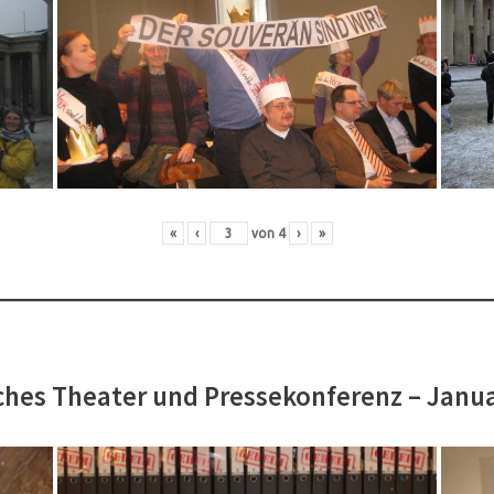
«
‹
von
4
›
»
hes Theater und Pressekonferenz – Janu