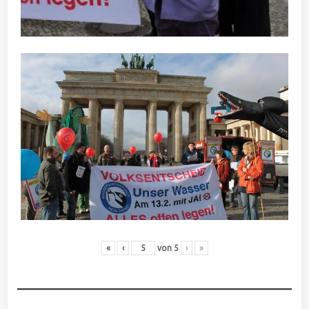
«
‹
von
5
›
»