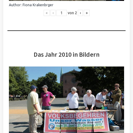
Author: Fiona Krakenbrger
«
‹
von
2
›
»
Das Jahr 2010 in Bildern