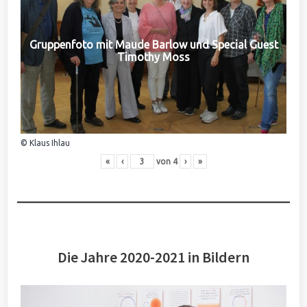
Gruppenfoto mit Maude Barlow und Special Guest
Timothy Moss
© Klaus Ihlau
«
‹
von
4
›
»
Die Jahre 2020-2021 in Bildern