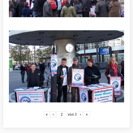
«
‹
von
3
›
»