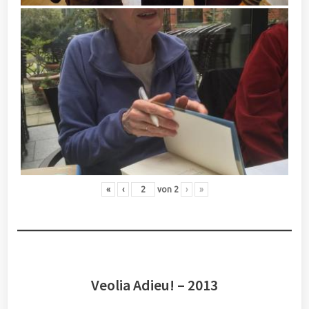
«
‹
von
2
›
»
Veolia Adieu! – 2013