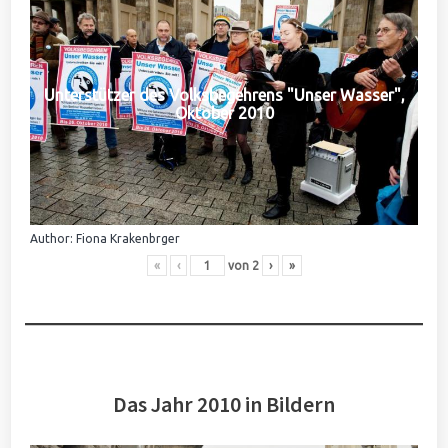
Unterstützer des Volksbegehrens "Unser Wasser",
Oktober 2010
Author: Fiona Krakenbrger
«
‹
von
2
›
»
Das Jahr 2010 in Bildern