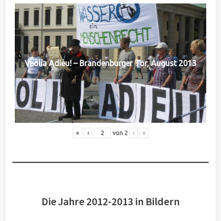
Veolia Adieu! – Brandenburger Tor, August 2013
«
‹
von
2
›
»
Die Jahre 2012-2013 in Bildern