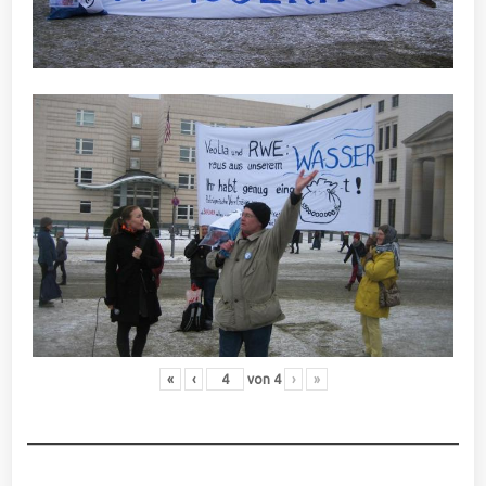
«
‹
von
4
›
»