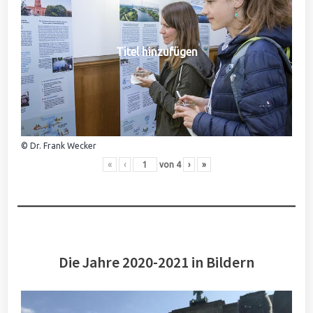
Titel hinzufügen
© Dr. Frank Wecker
«
‹
von
4
›
»
Die Jahre 2020-2021 in Bildern