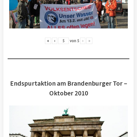
«
‹
von
5
›
»
Endspurtaktion am Brandenburger Tor –
Oktober 2010