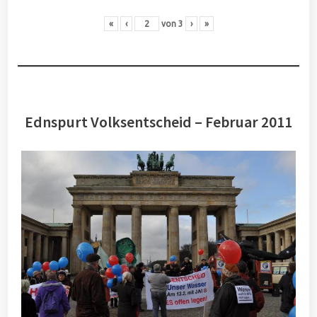
«
‹
von
3
›
»
Ednspurt Volksentscheid – Februar 2011