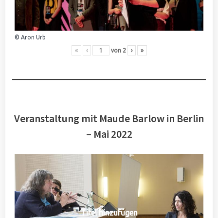
© Aron Urb
«
‹
von
2
›
»
Veranstaltung mit Maude Barlow in Berlin
– Mai 2022
Titel hinzufügen