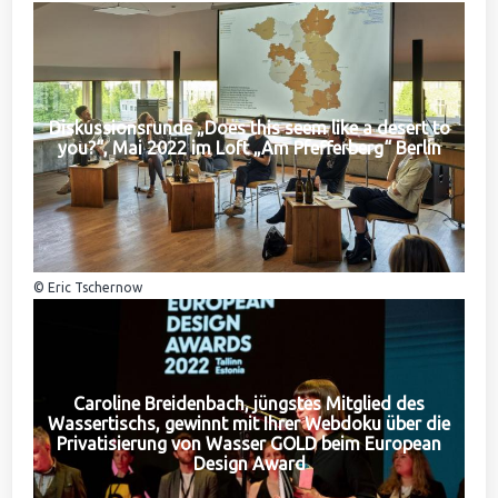
Diskussionsrunde „Does this seem like a desert to
you?“, Mai 2022 im Loft „Am Pfefferberg“ Berlin
© Eric Tschernow
Caroline Breidenbach, jüngstes Mitglied des
Wassertischs, gewinnt mit Ihrer Webdoku über die
Privatisierung von Wasser GOLD beim European
Design Award