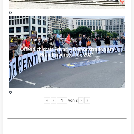
©
Öffentlich statt Privat! – Demonstration am
Brandenburger Tor, 2021
©
«
‹
von
2
›
»