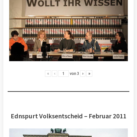
«
‹
von
3
›
»
Ednspurt Volksentscheid – Februar 2011