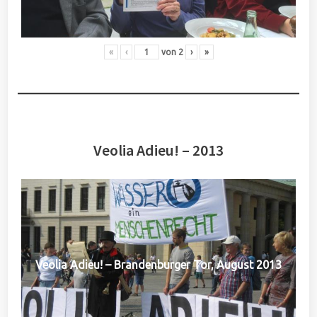
«
‹
von
2
›
»
Veolia Adieu! – 2013
Veolia Adieu! – Brandenburger Tor, August 2013