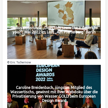
Diskussionsrunde „Does this seem like a desert to
you?“, Mai 2022 im Loft „Am Pfefferberg“ Berlin
© Eric Tschernow
Caroline Breidenbach, jüngstes Mitglied des
Wassertischs, gewinnt mit Ihrer Webdoku über die
Privatisierung von Wasser GOLD beim European
Design Award