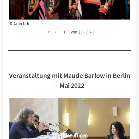
© Aron Urb
«
‹
von
2
›
»
Veranstaltung mit Maude Barlow in Berlin
– Mai 2022
Titel hinzufügen