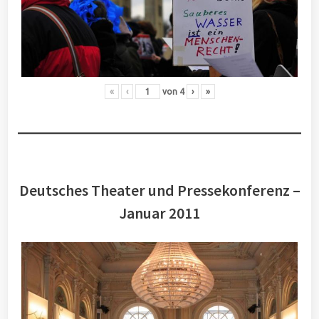
«
‹
von
4
›
»
Deutsches Theater und Pressekonferenz –
Januar 2011