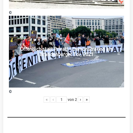
©
Öffentlich statt Privat! – Demonstration am
Brandenburger Tor, 2021
©
«
‹
von
2
›
»