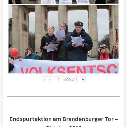
«
‹
von
5
›
»
Endspurtaktion am Brandenburger Tor –