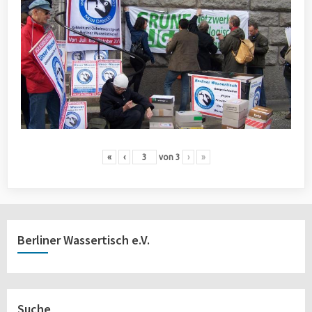
«
‹
von
3
›
»
Berliner Wassertisch e.V.
Suche