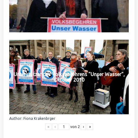
Unterstützer des Volksbegehrens "Unser Wasser",
Oktober 2010
Author: Fiona Krakenbrger
«
‹
von
2
›
»