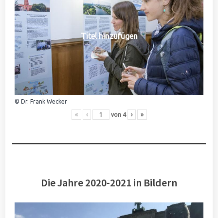
Titel hinzufügen
© Dr. Frank Wecker
«
‹
von
4
›
»
Die Jahre 2020-2021 in Bildern