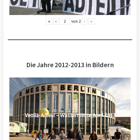
«
‹
von
2
›
»
Die Jahre 2012-2013 in Bildern
Veolia-Adieu! – Wassermesse April 2013