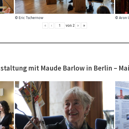
© Eric Tschernow
© Aron 
«
‹
von
2
›
»
staltung mit Maude Barlow in Berlin – Ma