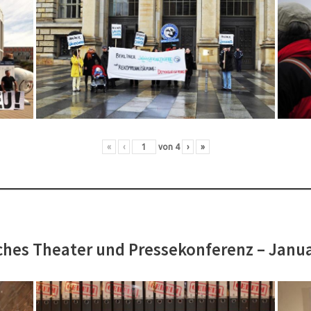
«
‹
von
4
›
»
hes Theater und Pressekonferenz – Janu