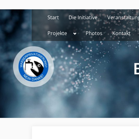
Skip
to
Start
Die Initiative
Veranstaltun
content
Toggle
Projekte
Photos
Kontakt
sub-
menu