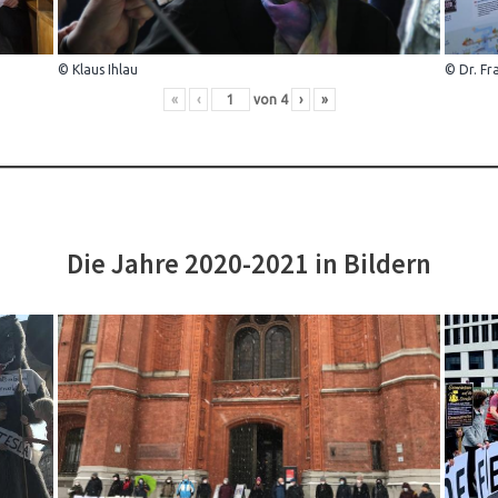
© Klaus Ihlau
© Dr. Fr
«
‹
von
4
›
»
Die Jahre 2020-2021 in Bildern