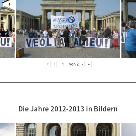
«
‹
von
2
›
»
Die Jahre 2012-2013 in Bildern