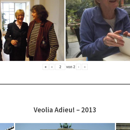
«
‹
von
2
›
»
Veolia Adieu! – 2013