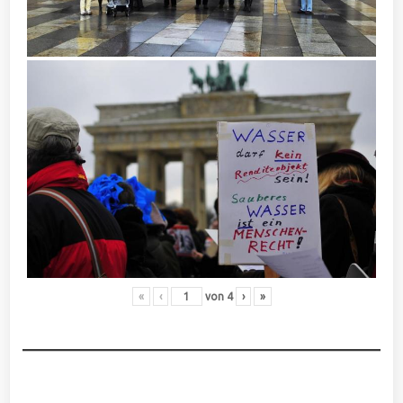
«
‹
von
4
›
»