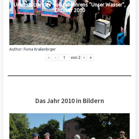
Unterstützer des Volksbegehrens "Unser Wasser",
Oktober 2010
Author: Fiona Krakenbrger
«
‹
von
2
›
»
Das Jahr 2010 in Bildern