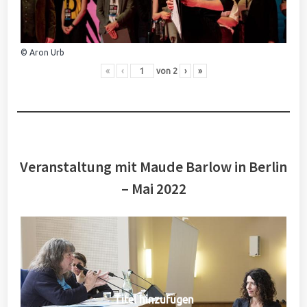
© Aron Urb
«
‹
von
2
›
»
Veranstaltung mit Maude Barlow in Berlin
– Mai 2022
Titel hinzufügen