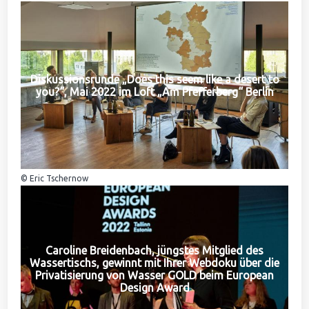
Diskussionsrunde „Does this seem like a desert to
you?“, Mai 2022 im Loft „Am Pfefferberg“ Berlin
© Eric Tschernow
Caroline Breidenbach, jüngstes Mitglied des
Wassertischs, gewinnt mit Ihrer Webdoku über die
Privatisierung von Wasser GOLD beim European
Design Award