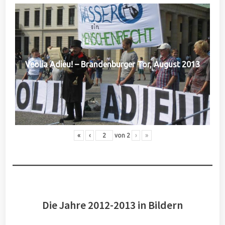
Veolia Adieu! – Brandenburger Tor, August 2013
«
‹
von
2
›
»
Die Jahre 2012-2013 in Bildern