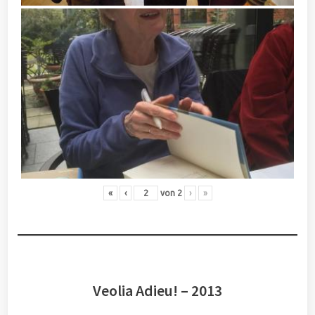
«
‹
von
2
›
»
Veolia Adieu! – 2013