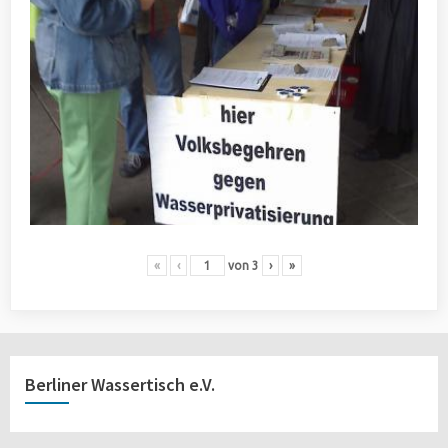
«
‹
von
3
›
»
Berliner Wassertisch e.V.