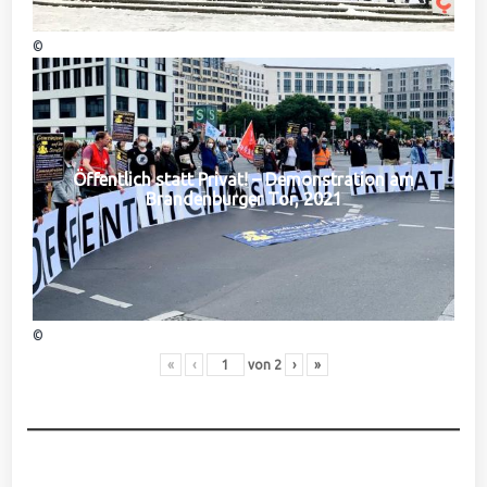
©
Öffentlich statt Privat! – Demonstration am
Brandenburger Tor, 2021
©
«
‹
von
2
›
»