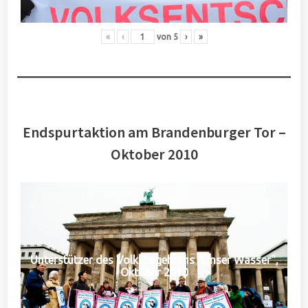
«
‹
von
5
›
»
Endspurtaktion am Brandenburger Tor –
Oktober 2010
Unterstützer des Volksbegehrens "Unser Wasser",
Oktober 2010