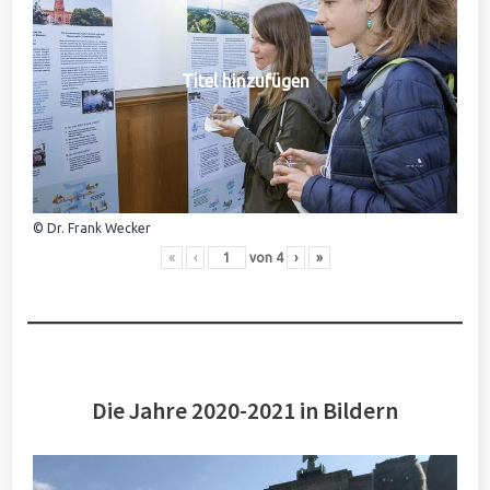
Titel hinzufügen
© Dr. Frank Wecker
«
‹
von
4
›
»
Die Jahre 2020-2021 in Bildern