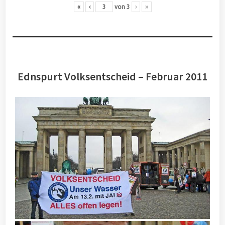
«
‹
von
3
›
»
Ednspurt Volksentscheid – Februar 2011