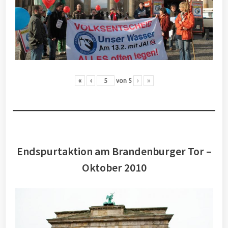
«
‹
von
5
›
»
Endspurtaktion am Brandenburger Tor –
Oktober 2010