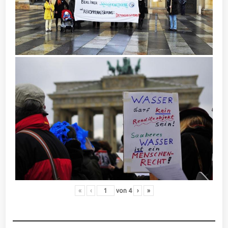
«
‹
von
4
›
»