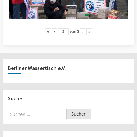
«
‹
von
3
›
»
Berliner Wassertisch e.V.
Suche
Suchen
nach: