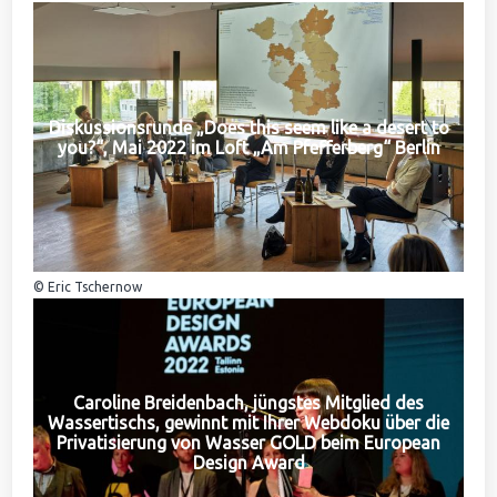
Diskussionsrunde „Does this seem like a desert to
you?“, Mai 2022 im Loft „Am Pfefferberg“ Berlin
© Eric Tschernow
Caroline Breidenbach, jüngstes Mitglied des
Wassertischs, gewinnt mit Ihrer Webdoku über die
Privatisierung von Wasser GOLD beim European
Design Award