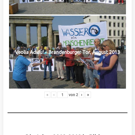
Veolia Adieu! – Brandenburger Tor, August 2013
«
‹
von
2
›
»