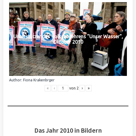
Unterstützer des Volksbegehrens "Unser Wasser",
Oktober 2010
Author: Fiona Krakenbrger
«
‹
von
2
›
»
Das Jahr 2010 in Bildern