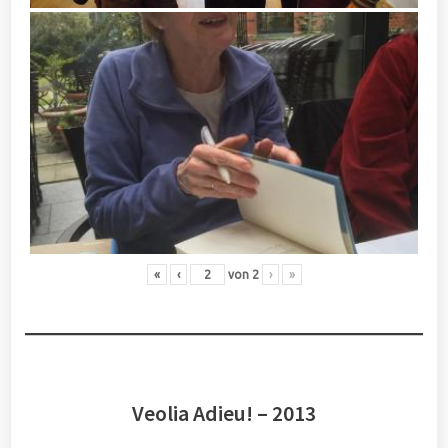
«
‹
von
2
›
»
Veolia Adieu! – 2013