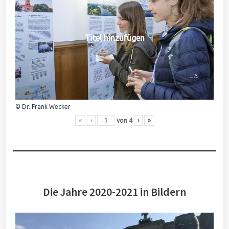
Titel hinzufügen
© Dr. Frank Wecker
«
‹
von
4
›
»
Die Jahre 2020-2021 in Bildern