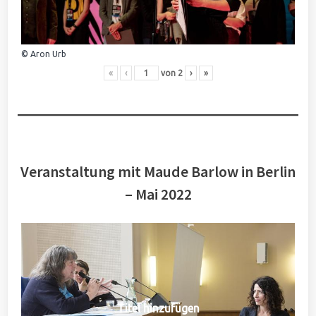
© Aron Urb
«
‹
von
2
›
»
Veranstaltung mit Maude Barlow in Berlin
– Mai 2022
Titel hinzufügen