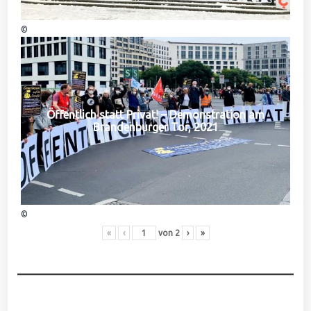
©
Öffentlich statt Privat! – Demonstration am
Brandenburger Tor, 2021
©
«
‹
von
2
›
»