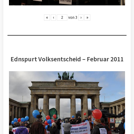
«
‹
von
3
›
»
Ednspurt Volksentscheid – Februar 2011