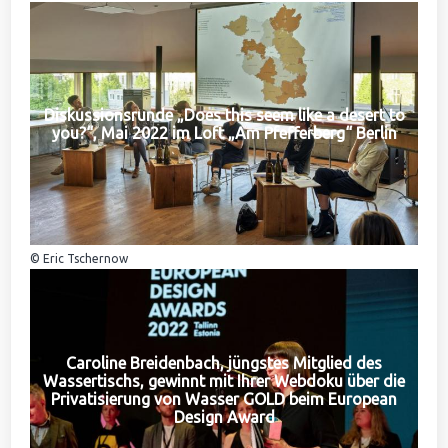
Diskussionsrunde „Does this seem like a desert to
you?“, Mai 2022 im Loft „Am Pfefferberg“ Berlin
© Eric Tschernow
Caroline Breidenbach, jüngstes Mitglied des
Wassertischs, gewinnt mit Ihrer Webdoku über die
Privatisierung von Wasser GOLD beim European
Design Award