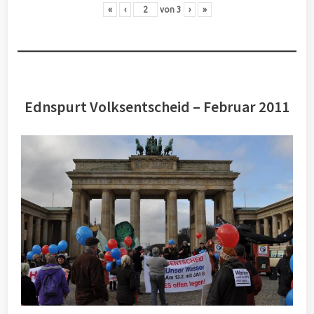
«
‹
von
3
›
»
Ednspurt Volksentscheid – Februar 2011