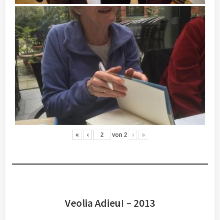
«
‹
von
2
›
»
Veolia Adieu! – 2013