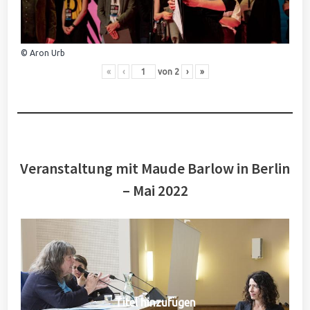
© Aron Urb
«
‹
von
2
›
»
Veranstaltung mit Maude Barlow in Berlin
– Mai 2022
Titel hinzufügen