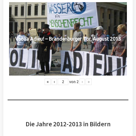
Veolia Adieu! – Brandenburger Tor, August 2013
«
‹
von
2
›
»
Die Jahre 2012-2013 in Bildern