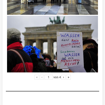
«
‹
von
4
›
»