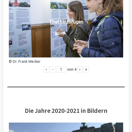
Titel hinzufügen
© Dr. Frank Wecker
«
‹
von
4
›
»
Die Jahre 2020-2021 in Bildern