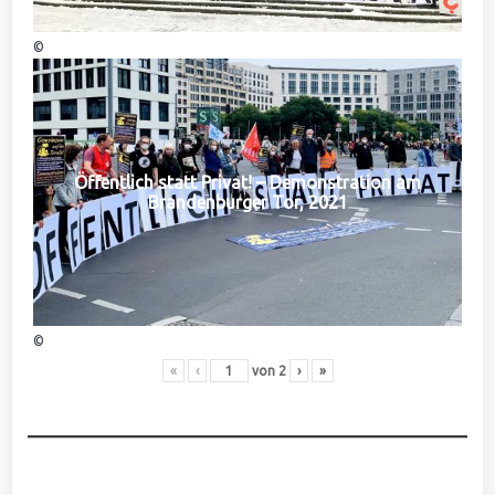
©
Öffentlich statt Privat! – Demonstration am
Brandenburger Tor, 2021
©
«
‹
von
2
›
»