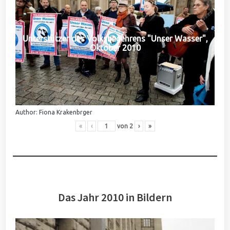
Unterstützer des Volksbegehrens "Unser Wasser",
Oktober 2010
Author: Fiona Krakenbrger
«
‹
von
2
›
»
Das Jahr 2010 in Bildern