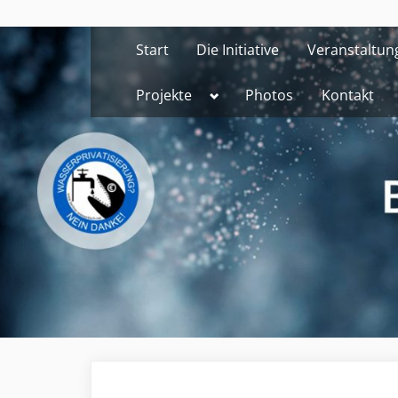
Skip
to
Start
Die Initiative
Veranstaltun
content
Toggle
Projekte
Photos
Kontakt
sub-
menu