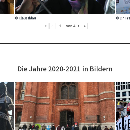
© Klaus Ihlau
© Dr. Fr
«
‹
von
4
›
»
Die Jahre 2020-2021 in Bildern