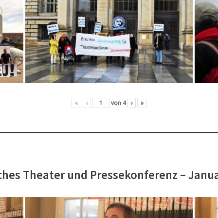
«
‹
von
4
›
»
hes Theater und Pressekonferenz – Janu