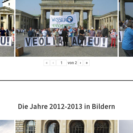
«
‹
von
2
›
»
Die Jahre 2012-2013 in Bildern