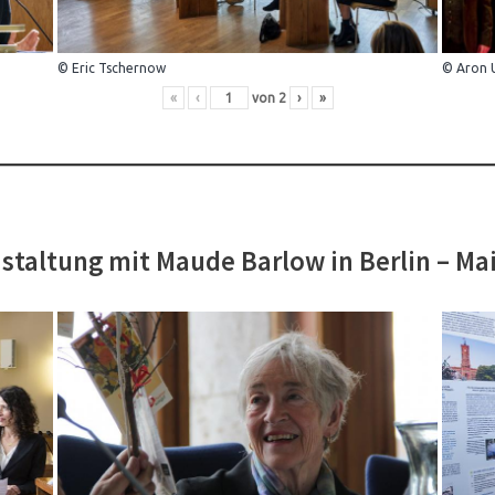
© Eric Tschernow
© Aron 
«
‹
von
2
›
»
staltung mit Maude Barlow in Berlin – Ma