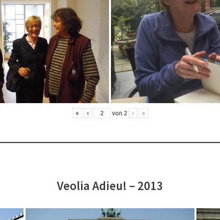
«
‹
von
2
›
»
Veolia Adieu! – 2013